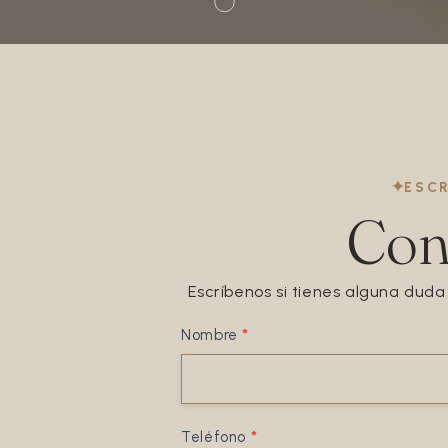
ESC
Con
Escríbenos si tienes alguna duda
Nombre
*
Contacto
Teléfono
*