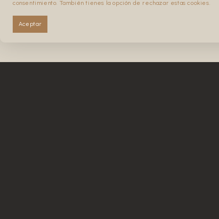
consentimiento. También tienes la opción de rechazar estas cookies.
Lunes y Martes: 11:00 – 19:00
Contacto: +34 945 36 21 58
Aceptar
laera@tabernalaera.com