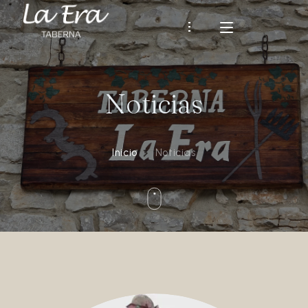
Noticias
INICIO
HISTORIA
Inicio
Noticias
RESTAURANTE
Nuestra Carta
ENTORNO Y RUTAS
Tardeos de la Era
NOTICIAS
Algunas Opiniones
CONTACTO
Español
ESPAÑOL