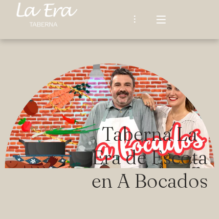
INICIO
HISTORIA
RESTAURANTE
Taberna La
EITB
Nuestra Carta
ENTORNO Y RUTAS
Era de Escota
Tardeos de la Era
NOTICIAS
en A Bocados
Algunas Opiniones
CONTACTO
Español
ESPAÑOL