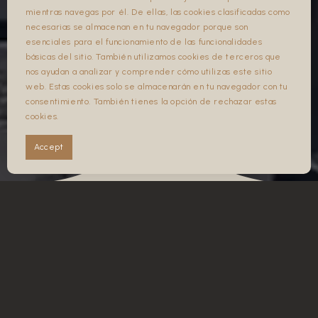
mientras navegas por él. De ellas, las cookies clasificadas como
necesarias se almacenan en tu navegador porque son
ERRESERBATU . ERRESERBATU .
esenciales para el funcionamiento de las funcionalidades
básicas del sitio. También utilizamos cookies de terceros que
nos ayudan a analizar y comprender cómo utilizas este sitio
web. Estas cookies solo se almacenarán en tu navegador con tu
consentimiento. También tienes la opción de rechazar estas
FB
cookies.
IG
Accept
ATSEDENAREN RITUALA
Arimadun Tardeoak