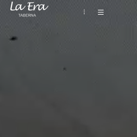
TABERNA LA ERA
ISTORIOA
JATETXEA
Gure Karta
INGURUNEA ETA IBILBIDEAK
Tardeoa
BERRIAK
HARREMANA
Español
EUSKARA