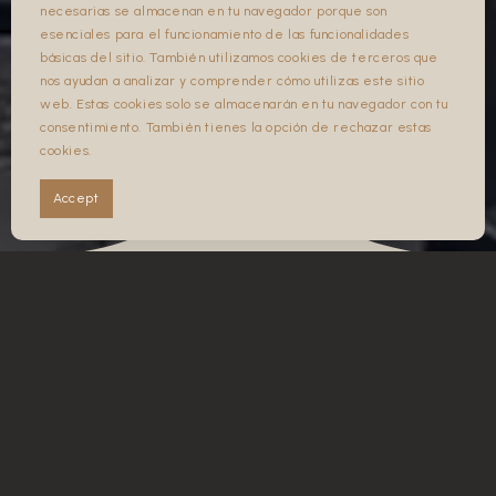
necesarias se almacenan en tu navegador porque son
BOOK NOW . BOOK NOW .
esenciales para el funcionamiento de las funcionalidades
básicas del sitio. También utilizamos cookies de terceros que
nos ayudan a analizar y comprender cómo utilizas este sitio
web. Estas cookies solo se almacenarán en tu navegador con tu
consentimiento. También tienes la opción de rechazar estas
FB
cookies.
IG
Accept
THE RITUAL OF REST
Afternoons with Soul at
the Caserío