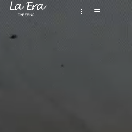
TABERNA LA ERA
OUR STORY
RESTAURANT
Our Menu
SURROUNDINGS AND WALKS
Afternoons at La Era
LATEST UPDATES
What Our Guests Say
CONTACT
Español
ENGLISH