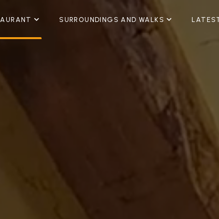
TAURANT
SURROUNDINGS AND WALKS
LATES