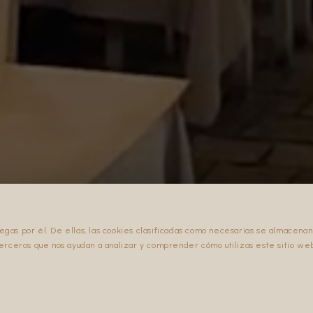
vegas por él. De ellas, las cookies clasificadas como necesarias se almacen
 terceros que nos ayudan a analizar y comprender cómo utilizas este sitio we