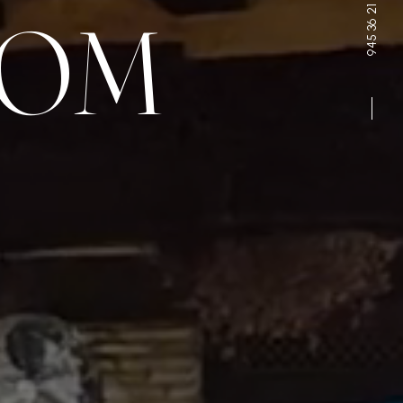
945 36 21 58
OOM