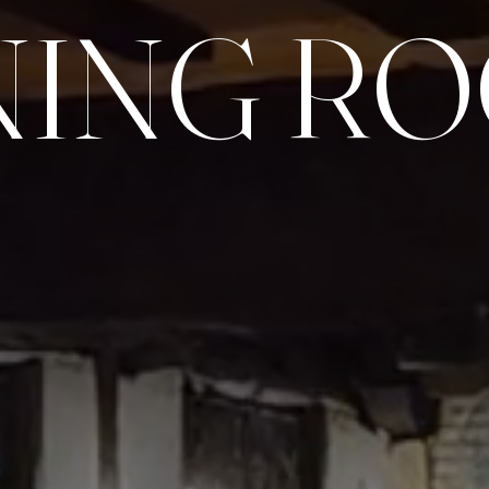
NING R