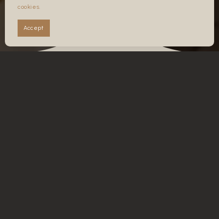
FB
cookies.
IG
Accept
TABERNA
Beti-betiko
LA ERA
sukaldeak etxeko
goxotasunarekin
bat egiten duen