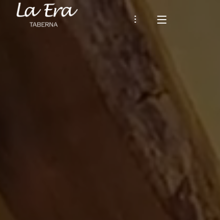
TABERNA LA ERA
ISTORIOA
JATETXEA
Gure Karta
INGURUNEA ETA IBILBIDEAK
Tardeoa
BERRIAK
HARREMANA
Español
EUSKARA